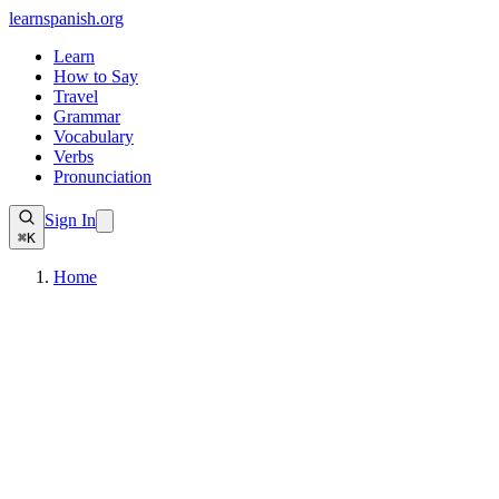
learnspanish
.org
Learn
How to Say
Travel
Grammar
Vocabulary
Verbs
Pronunciation
Sign In
⌘K
Home