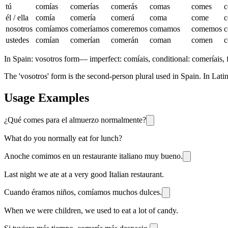
tú
comías
comerías
comerás
comas
comes
c
él / ella
comía
comería
comerá
coma
come
c
nosotros
comíamos
comeríamos
comeremos
comamos
comemos
ustedes
comían
comerían
comerán
coman
comen
c
In Spain:
vosotros form
—
imperfect: comíais, conditional: comeríais, 
The 'vosotros' form is the second-person plural used in Spain. In Lati
Usage Examples
¿Qué comes para el almuerzo normalmente?
What do you normally eat for lunch?
Anoche comimos en un restaurante italiano muy bueno.
Last night we ate at a very good Italian restaurant.
Cuando éramos niños, comíamos muchos dulces.
When we were children, we used to eat a lot of candy.