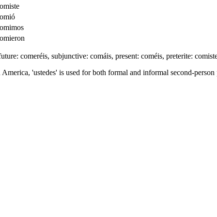
omiste
omió
comimos
omieron
future: comeréis, subjunctive: comáis, present: coméis, preterite: comiste
n America, 'ustedes' is used for both formal and informal second-person 