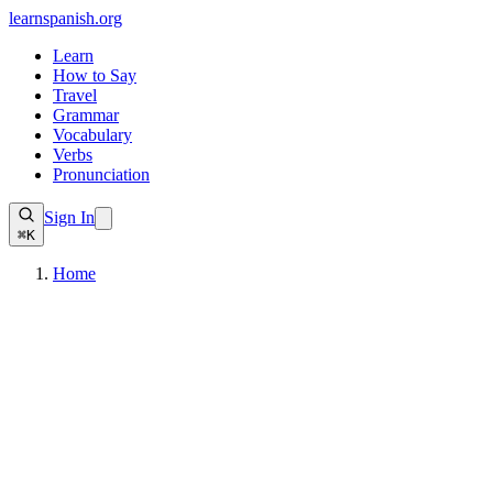
learnspanish
.org
Learn
How to Say
Travel
Grammar
Vocabulary
Verbs
Pronunciation
Sign In
⌘K
Home