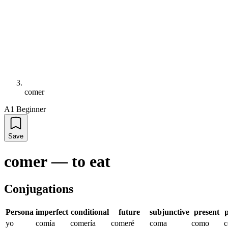
comer
A1 Beginner
Save
comer
—
to eat
Conjugations
Persona
imperfect
conditional
future
subjunctive
present
p
yo
comía
comería
comeré
coma
como
c