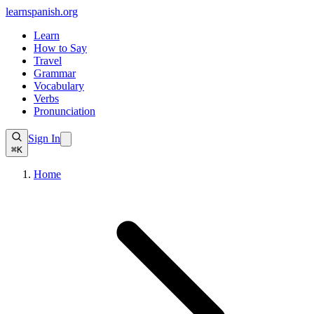
learnspanish
.org
Learn
How to Say
Travel
Grammar
Vocabulary
Verbs
Pronunciation
Sign In
⌘K
Home