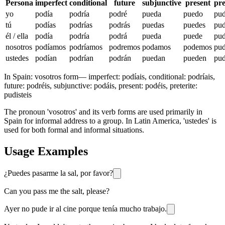
Persona
imperfect
conditional
future
subjunctive
present
pre
yo
podía
podría
podré
pueda
puedo
pu
tú
podías
podrías
podrás
puedas
puedes
pud
él / ella
podía
podría
podrá
pueda
puede
pu
nosotros
podíamos
podríamos
podremos
podamos
podemos
pu
ustedes
podían
podrían
podrán
puedan
pueden
pud
In Spain:
vosotros form
—
imperfect: podíais, conditional: podríais,
future: podréis, subjunctive: podáis, present: podéis, preterite:
pudisteis
The pronoun 'vosotros' and its verb forms are used primarily in
Spain for informal address to a group. In Latin America, 'ustedes' is
used for both formal and informal situations.
Usage Examples
¿Puedes pasarme la sal, por favor?
Can you pass me the salt, please?
Ayer no pude ir al cine porque tenía mucho trabajo.