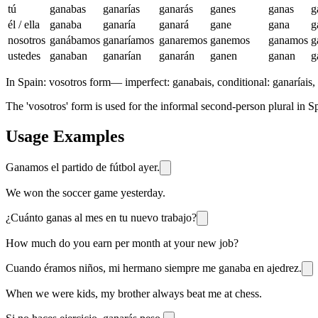
tú
ganabas
ganarías
ganarás
ganes
ganas
g
él / ella
ganaba
ganaría
ganará
gane
gana
g
nosotros
ganábamos
ganaríamos
ganaremos
ganemos
ganamos
g
ustedes
ganaban
ganarían
ganarán
ganen
ganan
g
In Spain:
vosotros form
—
imperfect: ganabais, conditional: ganaríais, 
The 'vosotros' form is used for the informal second-person plural in Sp
Usage Examples
Ganamos el partido de fútbol ayer.
We won the soccer game yesterday.
¿Cuánto ganas al mes en tu nuevo trabajo?
How much do you earn per month at your new job?
Cuando éramos niños, mi hermano siempre me ganaba en ajedrez.
When we were kids, my brother always beat me at chess.