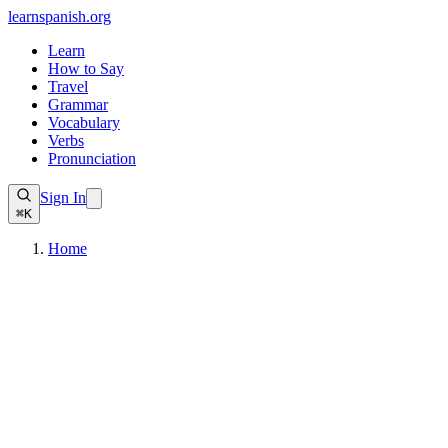
learnspanish
.org
Learn
How to Say
Travel
Grammar
Vocabulary
Verbs
Pronunciation
Sign In
⌘K
Home