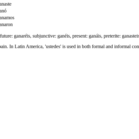
anaste
anó
anamos
anaron
future: ganaréis, subjunctive: ganéis, present: ganáis, preterite: ganastei
ain. In Latin America, 'ustedes' is used in both formal and informal con