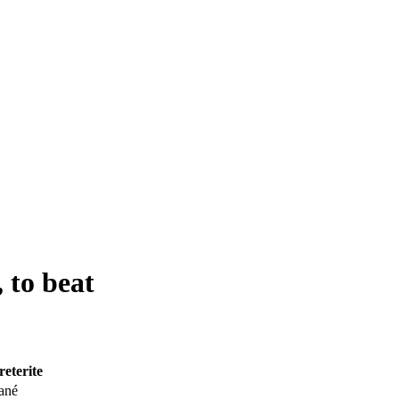
, to beat
reterite
ané