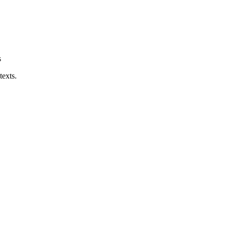
s
texts.