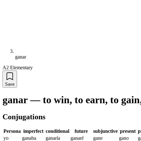
ganar
A2 Elementary
Save
ganar
—
to win, to earn, to gain
Conjugations
Persona
imperfect
conditional
future
subjunctive
present
p
yo
ganaba
ganaría
ganaré
gane
gano
g