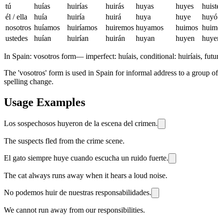
tú
huías
huirías
huirás
huyas
huyes
huist
él / ella
huía
huiría
huirá
huya
huye
huyó
nosotros
huíamos
huiríamos
huiremos
huyamos
huimos
huim
ustedes
huían
huirían
huirán
huyan
huyen
huye
In Spain:
vosotros form
—
imperfect: huíais, conditional: huiríais, futu
The 'vosotros' form is used in Spain for informal address to a group of 
spelling change.
Usage Examples
Los sospechosos huyeron de la escena del crimen.
The suspects fled from the crime scene.
El gato siempre huye cuando escucha un ruido fuerte.
The cat always runs away when it hears a loud noise.
No podemos huir de nuestras responsabilidades.
We cannot run away from our responsibilities.