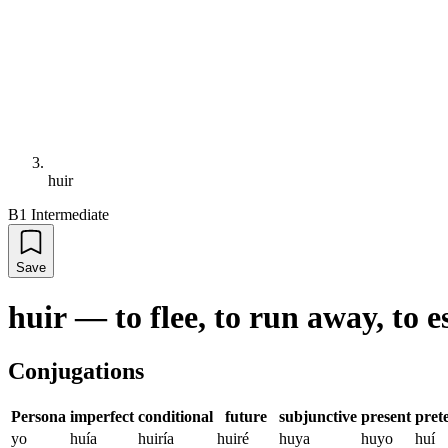
huir
B1 Intermediate
Save
huir
—
to flee, to run away, to 
Conjugations
Persona
imperfect
conditional
future
subjunctive
present
prete
yo
huía
huiría
huiré
huya
huyo
huí