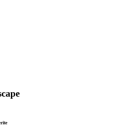
escape
rite