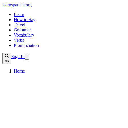
learnspanish
.org
Learn
How to Say
Travel
Grammar
Vocabulary
Verbs
Pronunciation
Sign In
⌘K
Home