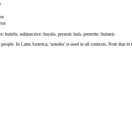
e
os
ron
re: huiréis, subjunctive: huyáis, present: huís, preterite: huisteis
people. In Latin America, 'ustedes' is used in all contexts. Note that in 